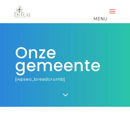
Onze
gemeente
[wpseo_breadcrumb]
3