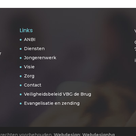
Links
ANBI
Diensten
r
Jongerenwerk
Visie
Zorg
Contact
Veiligheidsbeleid VBG de Brug
Evangelisatie en zending
e rechten voorbehouden.
Webdesign
:
Webdesignhq