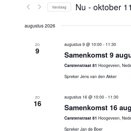
in.
Nu
 - 
oktober 1
navigatie
Vandaag
Zoek
voor
Selecteer
Evenementen
een
augustus 2026
met
datum.
keyword.
augustus 9 @ 10:00
-
11:30
ZO
9
Samenkomst 9 augu
Carstenstraat 81
Hoogeveen, Nede
Spreker Jens van den Akker
augustus 16 @ 10:00
-
11:30
ZO
16
Samenkomst 16 aug
Carstenstraat 81
Hoogeveen, Nede
Spreker Jan de Boer