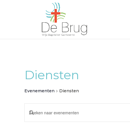
Diensten
Evenementen
Diensten
Evenementen
Vul
Zoeken
een
en
keyword
weergeven